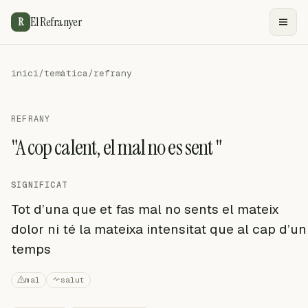
El Refranyer
R
inici
/
temàtica
/
refrany
REFRANY
"A cop calent, el mal no es sent "
SIGNIFICAT
Tot d’una que et fas mal no sents el mateix
dolor ni té la mateixa intensitat que al cap d’un
temps
mal
salut