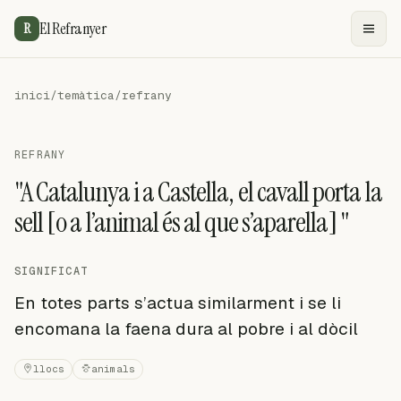
El Refranyer
R
inici
/
temàtica
/
refrany
REFRANY
"A Catalunya i a Castella, el cavall porta la
sell [o a l’animal és al que s’aparella] "
SIGNIFICAT
En totes parts s’actua similarment i se li
encomana la faena dura al pobre i al dòcil
llocs
animals