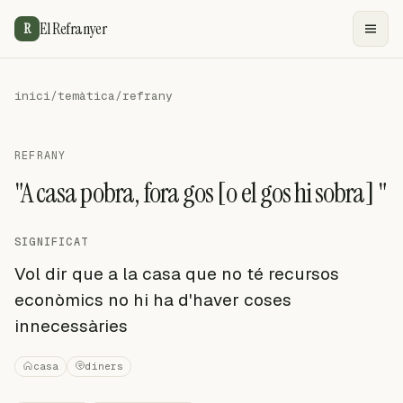
El Refranyer
R
inici
/
temàtica
/
refrany
REFRANY
"A casa pobra, fora gos [o el gos hi sobra] "
SIGNIFICAT
Vol dir que a la casa que no té recursos
econòmics no hi ha d'haver coses
innecessàries
casa
diners