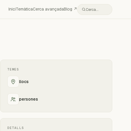
Inici
Temàtica
Cerca avançada
Blog ↗
Cerca…
TEMES
llocs
persones
DETALLS