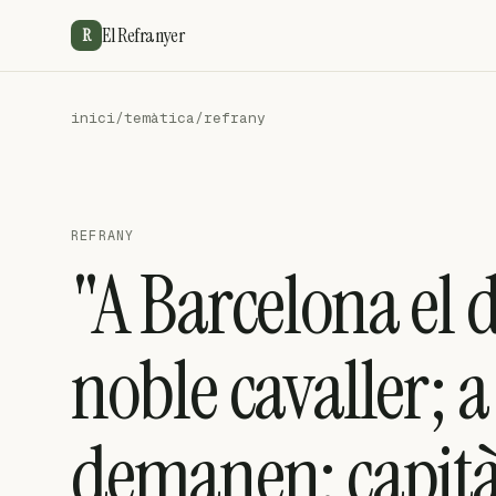
El Refranyer
R
inici
/
temàtica
/
refrany
REFRANY
"A Barcelona el
noble cavaller; a
demanen: capità 