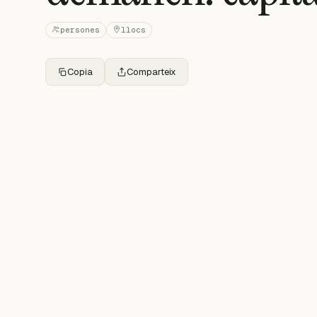
persones
llocs
Copia
Comparteix