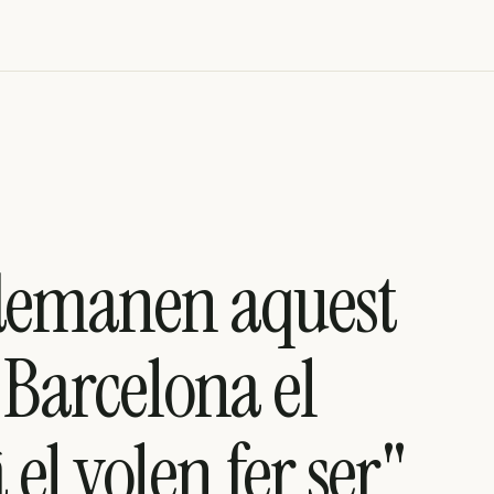
 demanen aquest
 Barcelona el
el volen fer ser"