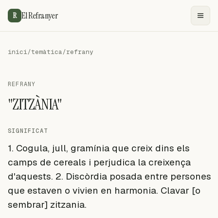
El Refranyer
R
inici
/
temàtica
/
refrany
REFRANY
"ZITZÀNIA"
SIGNIFICAT
1. Cogula, jull, gramínia que creix dins els
camps de cereals i perjudica la creixença
d'aquests. 2. Discòrdia posada entre persones
que estaven o vivien en harmonia. Clavar [o
sembrar] zitzania.