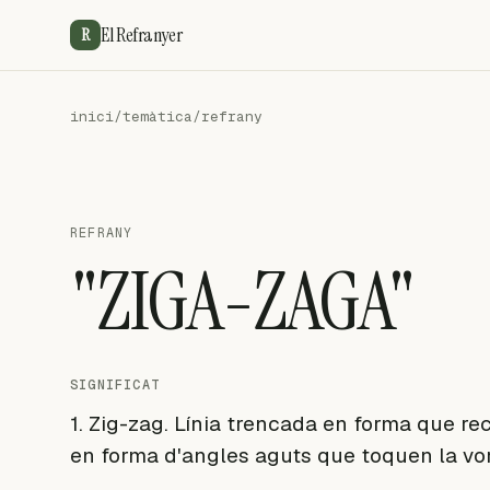
El Refranyer
R
inici
/
temàtica
/
refrany
REFRANY
"ZIGA-ZAGA"
SIGNIFICAT
1. Zig-zag. Línia trencada en forma que rec
en forma d'angles aguts que toquen la vora