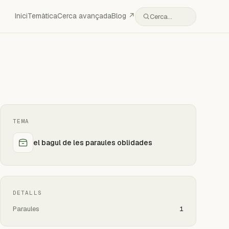
Inici
Temàtica
Cerca avançada
Blog ↗
Cerca…
TEMA
el bagul de les paraules oblidades
DETALLS
Paraules
1