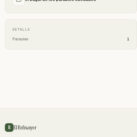
DETALLS
Paraules
1
El Refranyer
R