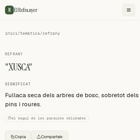
El Refranyer
R
inici
/
temàtica
/
refrany
REFRANY
"XUSCA"
SIGNIFICAT
Fullaca seca dels arbres de bosc, sobretot dels
pins i roures.
el bagul de les paraules oblidades
Copia
Comparteix