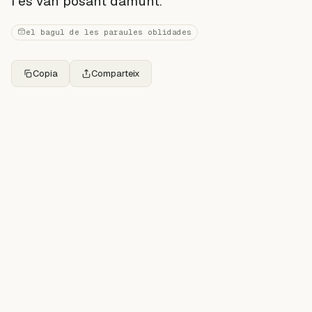
i es van posant damunt.
el bagul de les paraules oblidades
Copia
Comparteix