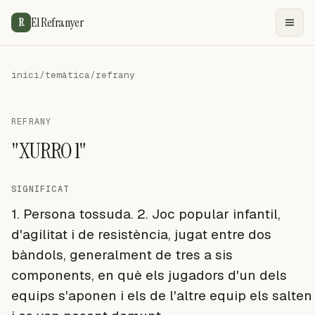
El Refranyer
R
inici
/
temàtica
/
refrany
REFRANY
"XURRO 1"
SIGNIFICAT
1. Persona tossuda. 2. Joc popular infantil,
d'agilitat i de resistència, jugat entre dos
bàndols, generalment de tres a sis
components, en què els jugadors d'un dels
equips s'aponen i els de l'altre equip els salten