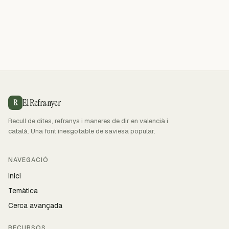
El Refranyer
R
Recull de dites, refranys i maneres de dir en valencià i
català. Una font inesgotable de saviesa popular.
NAVEGACIÓ
Inici
Temàtica
Cerca avançada
RECURSOS