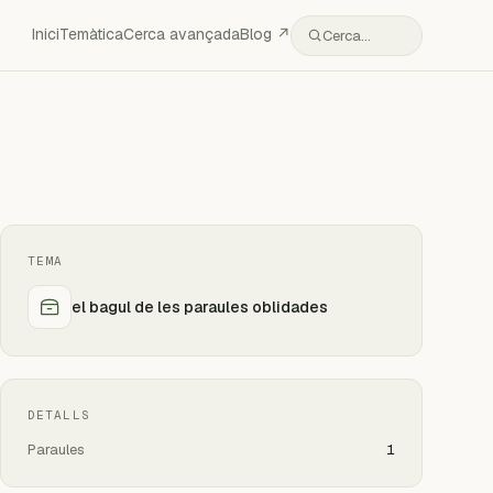
Inici
Temàtica
Cerca avançada
Blog ↗
Cerca…
TEMA
el bagul de les paraules oblidades
DETALLS
Paraules
1