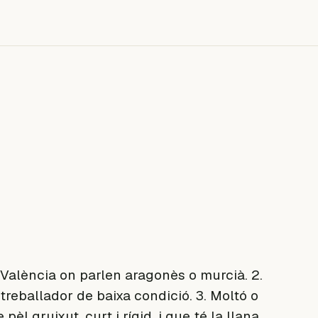
e València on parlen aragonès o murcià. 2.
treballador de baixa condició. 3. Moltó o
èl gruixut, curt i rígid, i que té la llana