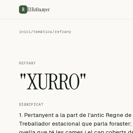
El Refranyer
R
inici
/
temàtica
/
refrany
REFRANY
"XURRO"
SIGNIFICAT
1. Pertanyent a la part de l'antic Regne d
Treballador estacional que parla foraster; 
ovella que té les cames i el cap coberts de p