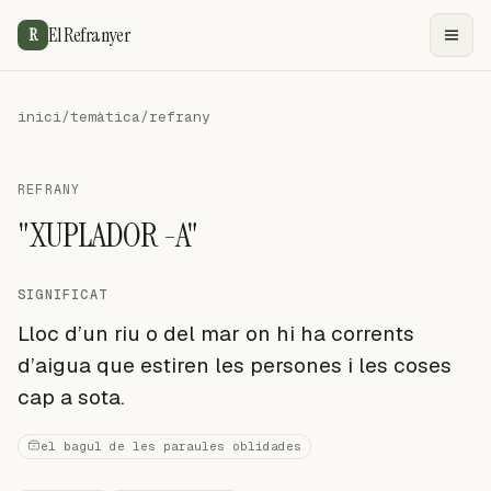
El Refranyer
R
inici
/
temàtica
/
refrany
REFRANY
"XUPLADOR -A"
SIGNIFICAT
Lloc d’un riu o del mar on hi ha corrents
d’aigua que estiren les persones i les coses
cap a sota.
el bagul de les paraules oblidades