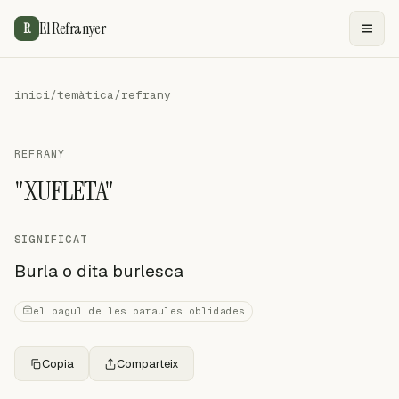
El Refranyer
R
inici
/
temàtica
/
refrany
REFRANY
"XUFLETA"
SIGNIFICAT
Burla o dita burlesca
el bagul de les paraules oblidades
Copia
Comparteix