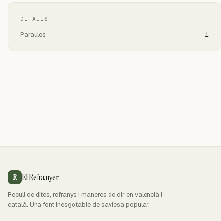
DETALLS
Paraules
1
El Refranyer
R
Recull de dites, refranys i maneres de dir en valencià i
català. Una font inesgotable de saviesa popular.