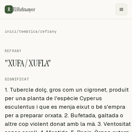
El Refranyer
R
inici
/
temàtica
/
refrany
REFRANY
"XUFA / XUFLA"
SIGNIFICAT
1. Tubercle dolç, gros com un cigronet, produït
per una planta de l'espècie Cyperus
esculentus i que es menja eixut o bé s'empra
per a preparar orxata. 2. Bufetada, galtada o
altre cop violent donat amb la mà. 3. Ventositat