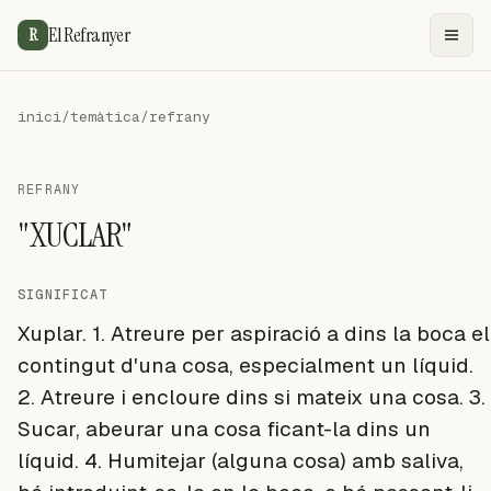
El Refranyer
R
inici
/
temàtica
/
refrany
REFRANY
"XUCLAR"
SIGNIFICAT
Xuplar. 1. Atreure per aspiració a dins la boca el
contingut d'una cosa, especialment un líquid.
2. Atreure i encloure dins si mateix una cosa. 3.
Sucar, abeurar una cosa ficant-la dins un
líquid. 4. Humitejar (alguna cosa) amb saliva,