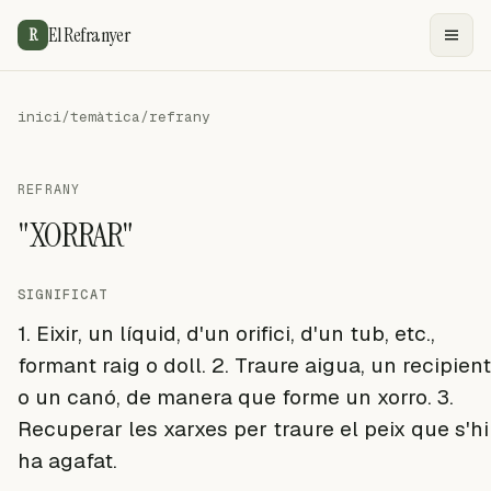
El Refranyer
R
inici
/
temàtica
/
refrany
REFRANY
"XORRAR"
SIGNIFICAT
1. Eixir, un líquid, d'un orifici, d'un tub, etc.,
formant raig o doll. 2. Traure aigua, un recipient
o un canó, de manera que forme un xorro. 3.
Recuperar les xarxes per traure el peix que s'hi
ha agafat.