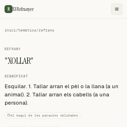
El Refranyer
R
inici
/
temàtica
/
refrany
REFRANY
"XOLLAR"
SIGNIFICAT
Esquilar. 1. Tallar arran el pèl o la llana (a un
animal). 2. Tallar arran els cabells (a una
persona).
el bagul de les paraules oblidades