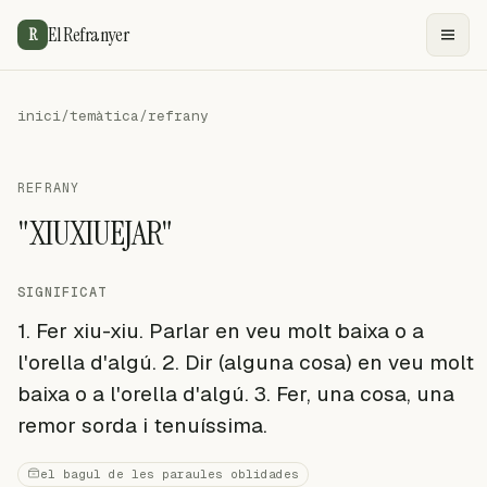
El Refranyer
R
inici
/
temàtica
/
refrany
REFRANY
"XIUXIUEJAR"
SIGNIFICAT
1. Fer xiu-xiu. Parlar en veu molt baixa o a
l'orella d'algú. 2. Dir (alguna cosa) en veu molt
baixa o a l'orella d'algú. 3. Fer, una cosa, una
remor sorda i tenuíssima.
el bagul de les paraules oblidades