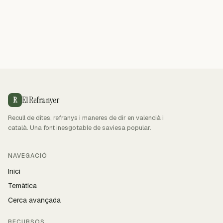
El Refranyer
R
Recull de dites, refranys i maneres de dir en valencià i
català. Una font inesgotable de saviesa popular.
NAVEGACIÓ
Inici
Temàtica
Cerca avançada
RECURSOS