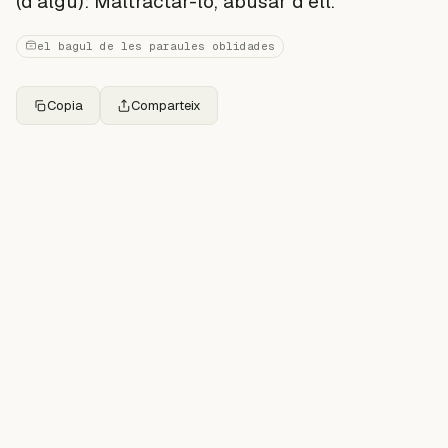
(d'algú): Maltractar-lo, abusar d'ell.
el bagul de les paraules oblidades
Copia
Comparteix