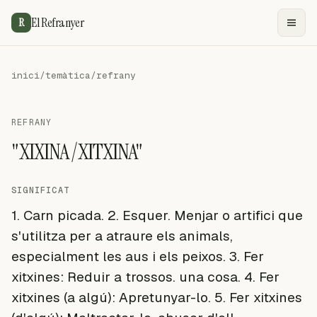
El Refranyer
R
inici
/
temàtica
/
refrany
REFRANY
"XIXINA /XITXINA"
SIGNIFICAT
1. Carn picada. 2. Esquer. Menjar o artifici que
s'utilitza per a atraure els animals,
especialment les aus i els peixos. 3. Fer
xitxines: Reduir a trossos. una cosa. 4. Fer
xitxines (a algú): Apretunyar-lo. 5. Fer xitxines