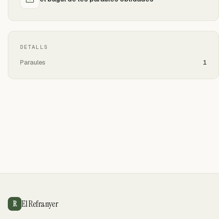
DETALLS
Paraules
1
El Refranyer
R