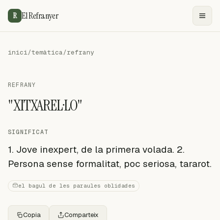
El Refranyer
R
inici
/
temàtica
/
refrany
REFRANY
"XITXAREL·LO"
SIGNIFICAT
1. Jove inexpert, de la primera volada. 2.
Persona sense formalitat, poc seriosa, tararot.
el bagul de les paraules oblidades
Copia
Comparteix