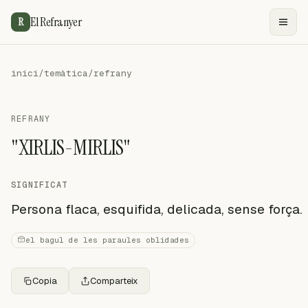
El Refranyer
R
inici
/
temàtica
/
refrany
REFRANY
"XIRLIS-MIRLIS"
SIGNIFICAT
Persona flaca, esquifida, delicada, sense força.
el bagul de les paraules oblidades
Copia
Comparteix