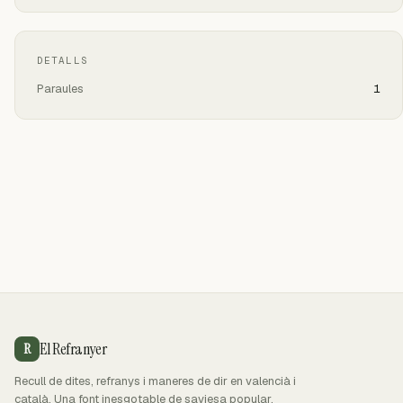
DETALLS
Paraules
1
El Refranyer
R
Recull de dites, refranys i maneres de dir en valencià i
català. Una font inesgotable de saviesa popular.