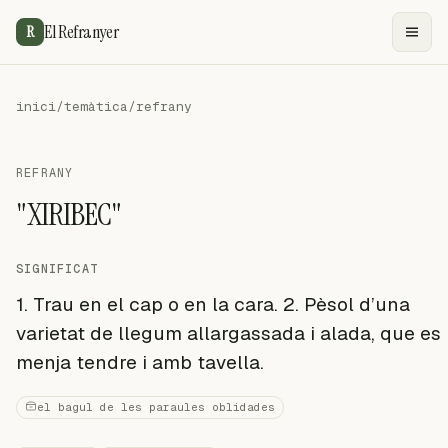
El Refranyer
R
inici
/
temàtica
/
refrany
REFRANY
"XIRIBEC"
SIGNIFICAT
1. Trau en el cap o en la cara. 2. Pèsol d’una
varietat de llegum allargassada i alada, que es
menja tendre i amb tavella.
el bagul de les paraules oblidades