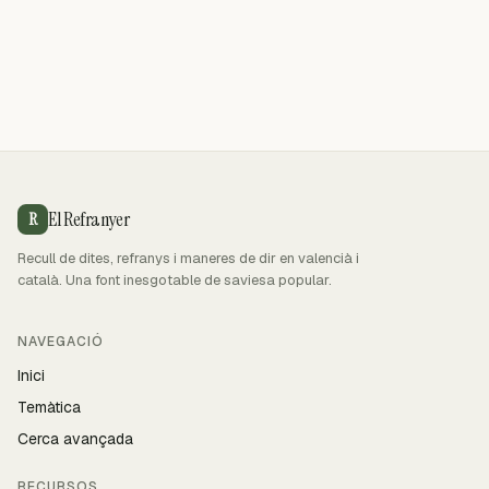
El Refranyer
R
Recull de dites, refranys i maneres de dir en valencià i
català. Una font inesgotable de saviesa popular.
NAVEGACIÓ
Inici
Temàtica
Cerca avançada
RECURSOS