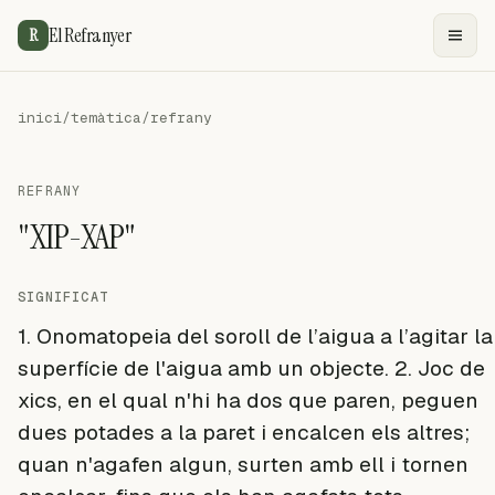
El Refranyer
R
inici
/
temàtica
/
refrany
REFRANY
"XIP-XAP"
SIGNIFICAT
1. Onomatopeia del soroll de l’aigua a l’agitar la
superfície de l'aigua amb un objecte. 2. Joc de
xics, en el qual n'hi ha dos que paren, peguen
dues potades a la paret i encalcen els altres;
quan n'agafen algun, surten amb ell i tornen