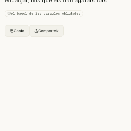
encalçar, fins que els han agafats tots.
el bagul de les paraules oblidades
Copia
Comparteix