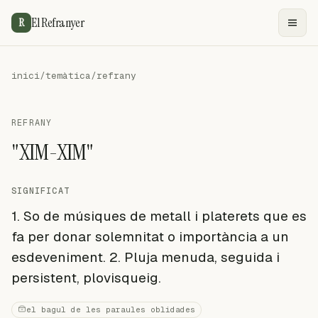
El Refranyer
R
inici
/
temàtica
/
refrany
REFRANY
"XIM-XIM"
SIGNIFICAT
1. So de músiques de metall i platerets que es
fa per donar solemnitat o importància a un
esdeveniment. 2. Pluja menuda, seguida i
persistent, plovisqueig.
el bagul de les paraules oblidades