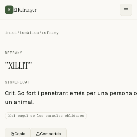
El Refranyer
R
inici
/
temàtica
/
refrany
REFRANY
"XILLIT"
SIGNIFICAT
Crit. So fort i penetrant emés per una persona o
un animal.
el bagul de les paraules oblidades
Copia
Comparteix