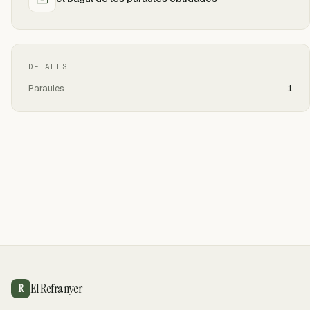
DETALLS
Paraules
1
El Refranyer
R