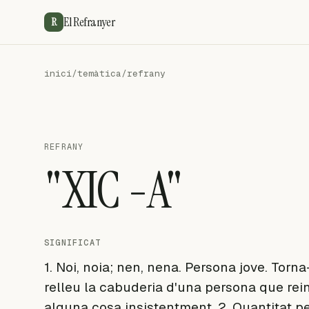
El Refranyer
R
inici
/
temàtica
/
refrany
REFRANY
"XIC -A"
SIGNIFICAT
1. Noi, noia; nen, nena. Persona jove. Torna
relleu la cabuderia d'una persona que reinc
alguna cosa insistentment. 2. Quantitat pe