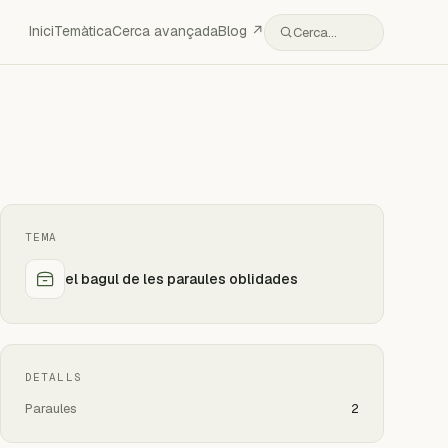
Inici
Temàtica
Cerca avançada
Blog ↗
Cerca…
TEMA
el bagul de les paraules oblidades
DETALLS
Paraules
2