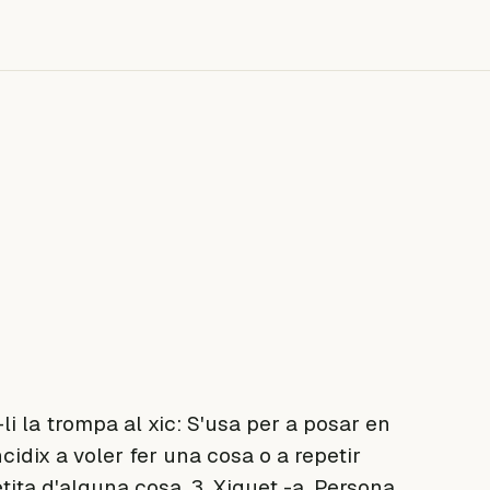
-li la trompa al xic: S'usa per a posar en
idix a voler fer una cosa o a repetir
tita d'alguna cosa. 3. Xiquet -a. Persona