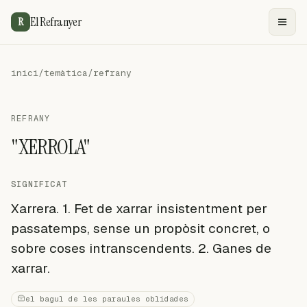
El Refranyer
R
inici
/
temàtica
/
refrany
REFRANY
"XERROLA"
SIGNIFICAT
Xarrera. 1. Fet de xarrar insistentment per
passatemps, sense un propòsit concret, o
sobre coses intranscendents. 2. Ganes de
xarrar.
el bagul de les paraules oblidades