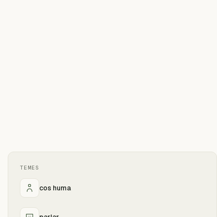
TEMES
cos huma
parlar