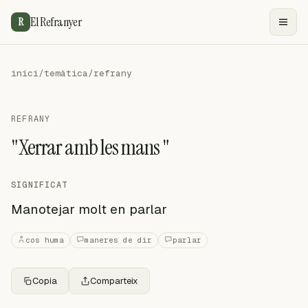
El Refranyer
R
inici
/
temàtica
/
refrany
REFRANY
"Xerrar amb les mans "
SIGNIFICAT
Manotejar molt en parlar
cos huma
maneres de dir
parlar
Copia
Comparteix