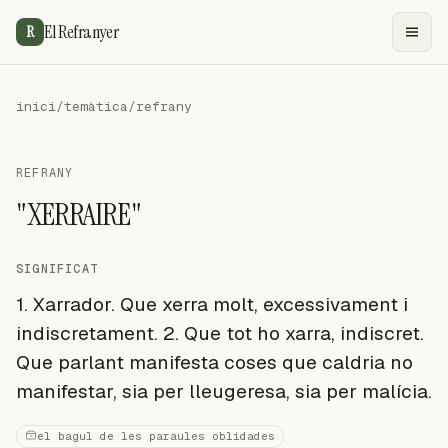
El Refranyer
R
inici
/
temàtica
/
refrany
REFRANY
"XERRAIRE"
SIGNIFICAT
1. Xarrador. Que xerra molt, excessivament i
indiscretament. 2. Que tot ho xarra, indiscret.
Que parlant manifesta coses que caldria no
manifestar, sia per lleugeresa, sia per malícia.
el bagul de les paraules oblidades