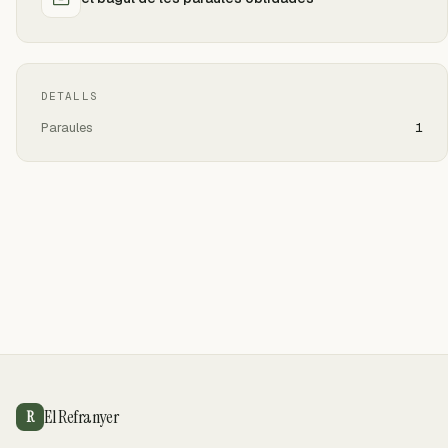
DETALLS
Paraules
1
El Refranyer
R