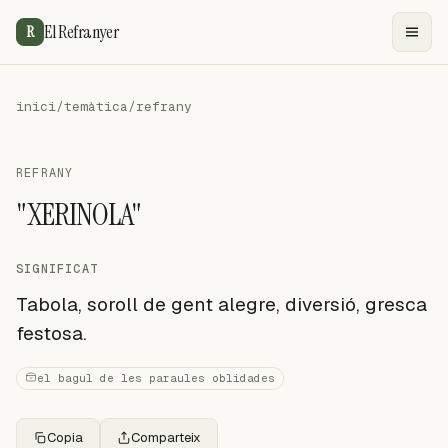
El Refranyer
R
inici
/
temàtica
/
refrany
REFRANY
"XERINOLA"
SIGNIFICAT
Tabola, soroll de gent alegre, diversió, gresca
festosa.
el bagul de les paraules oblidades
Copia
Comparteix