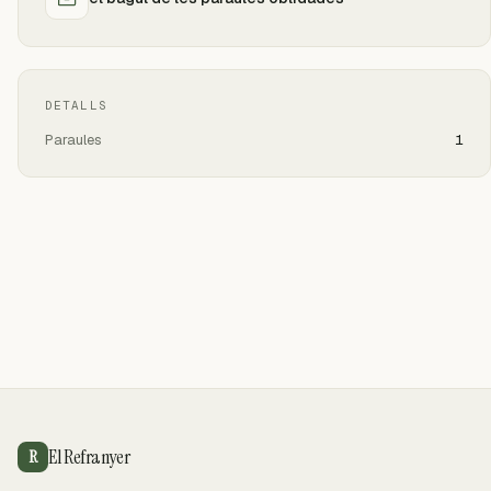
DETALLS
Paraules
1
El Refranyer
R