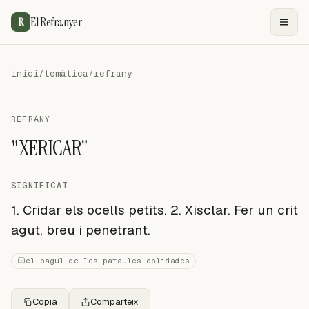
El Refranyer
R
inici
/
temàtica
/
refrany
REFRANY
"XERICAR"
SIGNIFICAT
1. Cridar els ocells petits. 2. Xisclar. Fer un crit
agut, breu i penetrant.
el bagul de les paraules oblidades
Copia
Comparteix