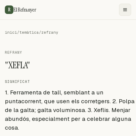
El Refranyer
R
inici
/
temàtica
/
refrany
REFRANY
"XEFLA"
SIGNIFICAT
1. Ferramenta de tall, semblant a un
puntacorrent, que usen els corretgers. 2. Polpa
de la galta; galta voluminosa. 3. Xeflis. Menjar
abundós, especialment per a celebrar alguna
cosa.