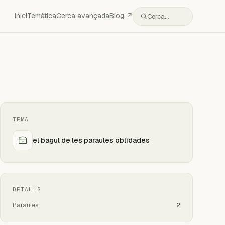
Inici
Temàtica
Cerca avançada
Blog ↗
Cerca…
TEMA
el bagul de les paraules oblidades
DETALLS
Paraules
2