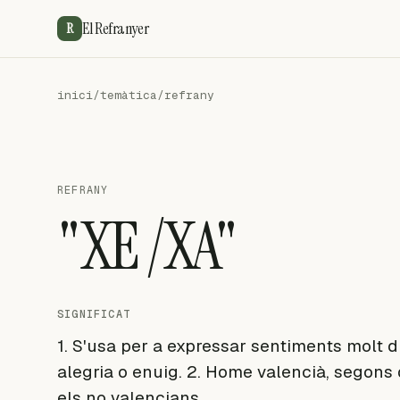
El Refranyer
R
inici
/
temàtica
/
refrany
REFRANY
"XE /XA"
SIGNIFICAT
1. S'usa per a expressar sentiments molt 
alegria o enuig. 2. Home valencià, segons
els no valencians.