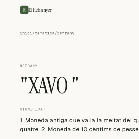
El Refranyer
R
inici
/
temàtica
/
refrany
REFRANY
"XAVO "
SIGNIFICAT
1. Moneda antiga que valia la meitat del qu
quatre. 2. Moneda de 10 cèntims de pesse