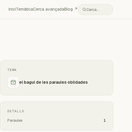
Inici
Temàtica
Cerca avançada
Blog ↗
Cerca…
TEMA
el bagul de les paraules oblidades
DETALLS
Paraules
1