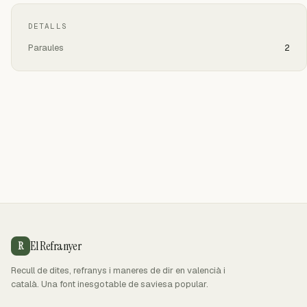
DETALLS
Paraules
2
El Refranyer
R
Recull de dites, refranys i maneres de dir en valencià i
català. Una font inesgotable de saviesa popular.