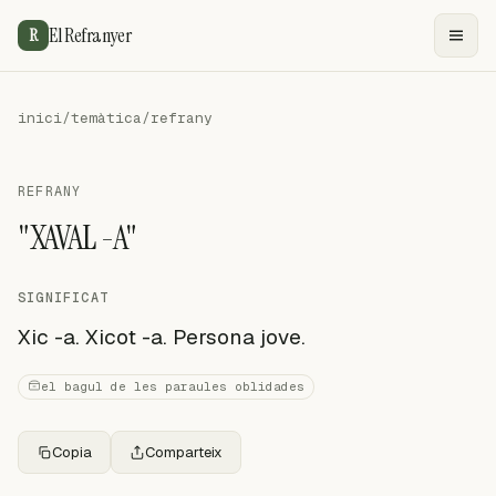
El Refranyer
R
inici
/
temàtica
/
refrany
REFRANY
"XAVAL -A"
SIGNIFICAT
Xic -a. Xicot -a. Persona jove.
el bagul de les paraules oblidades
Copia
Comparteix