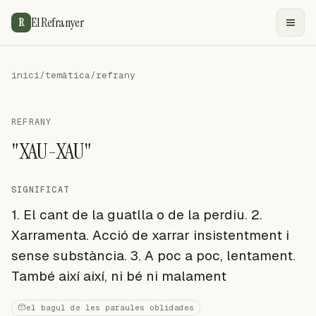
El Refranyer
R
inici
/
temàtica
/
refrany
REFRANY
"XAU-XAU"
SIGNIFICAT
1. El cant de la guatlla o de la perdiu. 2.
Xarramenta. Acció de xarrar insistentment i
sense substància. 3. A poc a poc, lentament.
També així així, ni bé ni malament
el bagul de les paraules oblidades