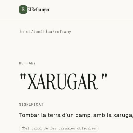
El Refranyer
R
inici
/
temàtica
/
refrany
REFRANY
"XARUGAR "
SIGNIFICAT
Tombar la terra d’un camp, amb la xaruga
el bagul de les paraules oblidades