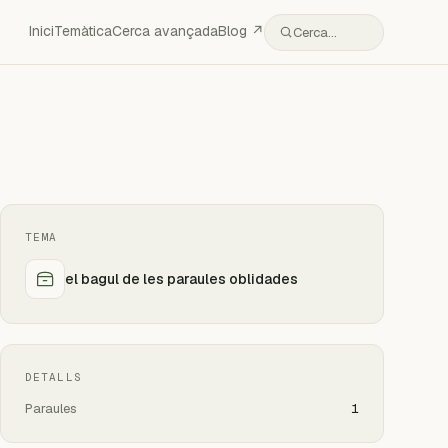
Inici
Temàtica
Cerca avançada
Blog ↗
Cerca…
TEMA
el bagul de les paraules oblidades
DETALLS
Paraules
1