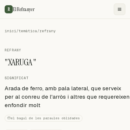
El Refranyer
R
inici
/
temàtica
/
refrany
REFRANY
"XARUGA "
SIGNIFICAT
Arada de ferro, amb pala lateral, que serveix
per al conreu de l'arròs i altres que requereixen
enfondir molt
el bagul de les paraules oblidades