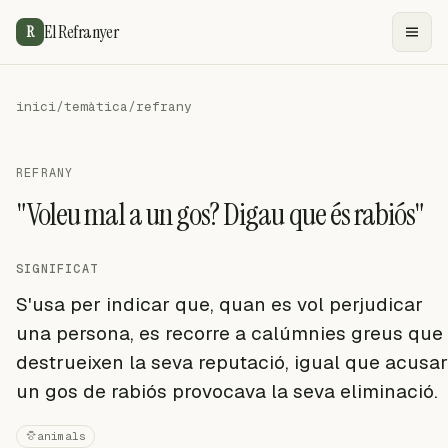
El Refranyer
R
inici
/
temàtica
/
refrany
REFRANY
"Voleu mal a un gos? Digau que és rabiós"
SIGNIFICAT
S'usa per indicar que, quan es vol perjudicar
una persona, es recorre a calúmnies greus que
destrueixen la seva reputació, igual que acusar
un gos de rabiós provocava la seva eliminació.
animals