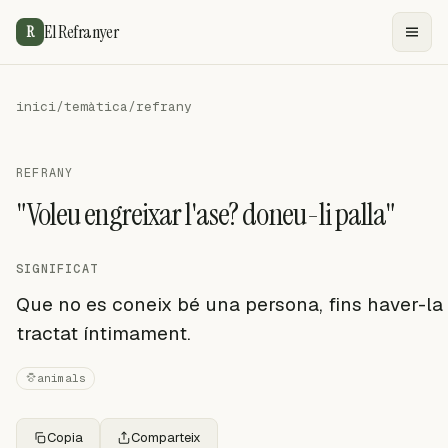
El Refranyer
R
inici
/
temàtica
/
refrany
REFRANY
"Voleu engreixar l'ase? doneu-li palla"
SIGNIFICAT
Que no es coneix bé una persona, fins haver-la
tractat íntimament.
animals
Copia
Comparteix