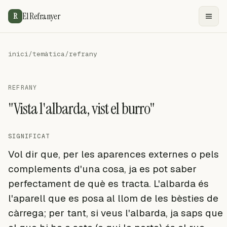
El Refranyer
R
inici
/
temàtica
/
refrany
REFRANY
"Vista l'albarda, vist el burro"
SIGNIFICAT
Vol dir que, per les aparences externes o pels
complements d'una cosa, ja es pot saber
perfectament de què es tracta. L'albarda és
l'aparell que es posa al llom de les bèsties de
càrrega; per tant, si veus l'albarda, ja saps que