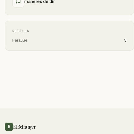
maneres de dir
DETALLS
Paraules
5
El Refranyer
R