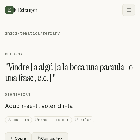
El Refranyer
R
inici
/
temàtica
/
refrany
REFRANY
"Vindre [a algú] a la boca una paraula [o
una frase , etc.] "
SIGNIFICAT
Acudir-se-li, voler dir-la
cos huma
maneres de dir
parlar
Copia
Comparteix