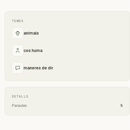
TEMES
animals
cos huma
maneres de dir
DETALLS
Paraules
5