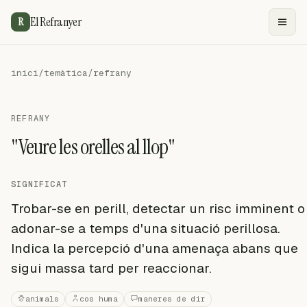
El Refranyer
R
inici
/
temàtica
/
refrany
REFRANY
"Veure les orelles al llop"
SIGNIFICAT
Trobar-se en perill, detectar un risc imminent o
adonar-se a temps d'una situació perillosa.
Indica la percepció d'una amenaça abans que
sigui massa tard per reaccionar.
animals
cos huma
maneres de dir