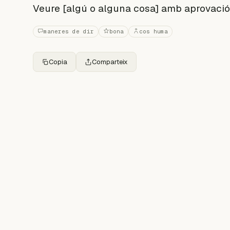
Veure [algú o alguna cosa] amb aprovació
maneres de dir
bona
cos huma
Copia
Comparteix