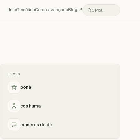
Inici
Temàtica
Cerca avançada
Blog ↗
Cerca…
TEMES
bona
cos huma
maneres de dir