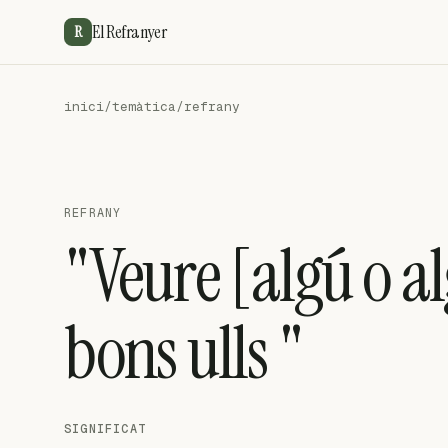
El Refranyer
R
inici
/
temàtica
/
refrany
REFRANY
"Veure [algú o 
bons ulls "
SIGNIFICAT