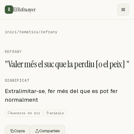
El Refranyer
R
inici
/
temàtica
/
refrany
REFRANY
"Valer més el suc que la perdiu [o el peix] "
SIGNIFICAT
Extralimitar-se, fer més del que es pot fer
normalment
maneres de dir
animals
Copia
Comparteix