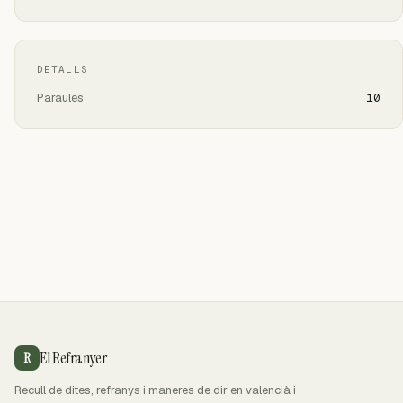
DETALLS
Paraules
10
El Refranyer
R
Recull de dites, refranys i maneres de dir en valencià i