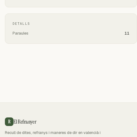
DETALLS
Paraules
11
El Refranyer
R
Recull de dites, refranys i maneres de dir en valencià i