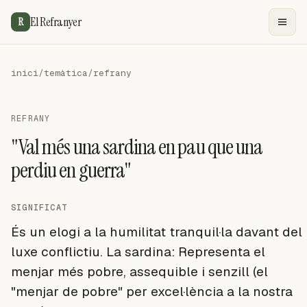
El Refranyer
R
inici
/
temàtica
/
refrany
REFRANY
"Val més una sardina en pau que una
perdiu en guerra"
SIGNIFICAT
És un elogi a la humilitat tranquil·la davant del
luxe conflictiu. La sardina: Representa el
menjar més pobre, assequible i senzill (el
"menjar de pobre" per excel·lència a la nostra