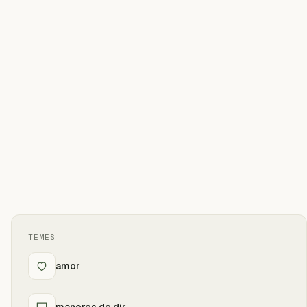
TEMES
amor
maneres de dir