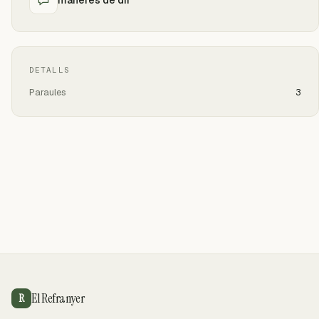
DETALLS
Paraules
3
El Refranyer
R