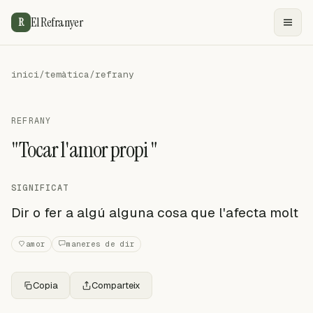
El Refranyer
R
inici
/
temàtica
/
refrany
REFRANY
"Tocar l'amor propi "
SIGNIFICAT
Dir o fer a algú alguna cosa que l'afecta molt
amor
maneres de dir
Copia
Comparteix