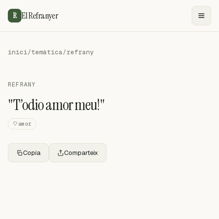
El Refranyer
R
inici
/
temàtica
/
refrany
REFRANY
"T’odio amor meu!"
amor
Copia
Comparteix