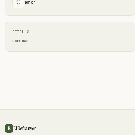
amor
DETALLS
Paraules
3
El Refranyer
R