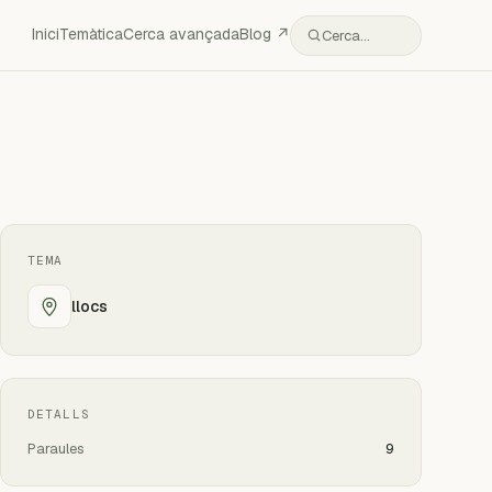
Inici
Temàtica
Cerca avançada
Blog ↗
Cerca…
TEMA
llocs
DETALLS
Paraules
9