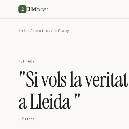
El Refranyer
R
inici
/
temàtica
/
refrany
REFRANY
"Si vols la verita
a Lleida "
llocs