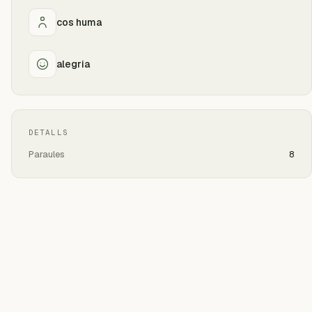
cos huma
alegria
DETALLS
Paraules
8