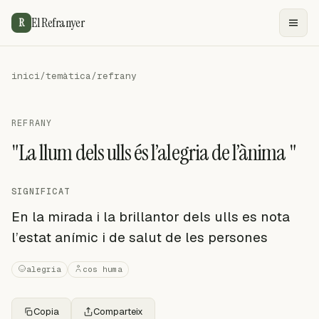
El Refranyer
R
inici
/
temàtica
/
refrany
REFRANY
"La llum dels ulls és l’alegria de l’ànima "
SIGNIFICAT
En la mirada i la brillantor dels ulls es nota
l’estat anímic i de salut de les persones
alegria
cos huma
Copia
Comparteix