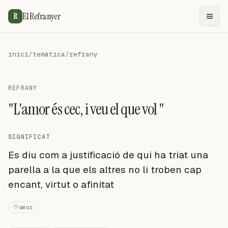
El Refranyer
R
inici
/
temàtica
/
refrany
REFRANY
"L'amor és cec, i veu el que vol "
SIGNIFICAT
Es diu com a justificació de qui ha triat una
parella a la que els altres no li troben cap
encant, virtut o afinitat
amor